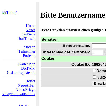
Bitte Benutzername
Home
Neues
Diese Funktion erfordert einen gültigen
TestSeite
DorfTratsch
Benutzer
Benutzername:
Suchen
Teilnehmer
Unterschied der Zeitzonen:
S
Projekte
Cookie
GartenPlan
Cookie ID:
100204
DorfWiki
Date
OrdnerProjekte_alt
Kurze
Dörfer
NeueArbeit
VideoBridge
VillageInnovationTalk