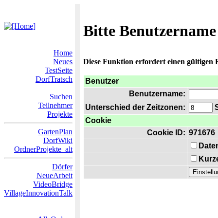
Bitte Benutzername
Home
Neues
Diese Funktion erfordert einen gültigen
TestSeite
DorfTratsch
Benutzer
Benutzername:
Suchen
Teilnehmer
Unterschied der Zeitzonen:
S
Projekte
Cookie
GartenPlan
Cookie ID:
971676
DorfWiki
Date
OrdnerProjekte_alt
Kurze
Dörfer
NeueArbeit
VideoBridge
VillageInnovationTalk