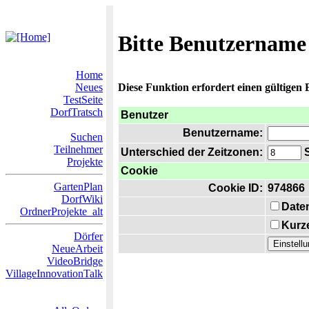
Bitte Benutzername
Home
Neues
Diese Funktion erfordert einen gültigen
TestSeite
DorfTratsch
Benutzer
Benutzername:
Suchen
Teilnehmer
Unterschied der Zeitzonen:
S
Projekte
Cookie
GartenPlan
Cookie ID:
974866
DorfWiki
Date
OrdnerProjekte_alt
Kurze
Dörfer
NeueArbeit
VideoBridge
VillageInnovationTalk