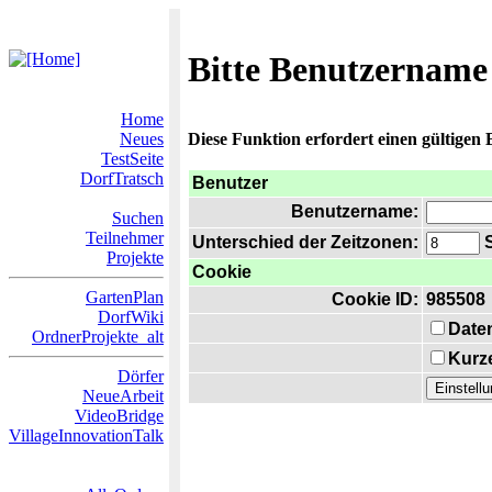
Bitte Benutzername
Home
Neues
Diese Funktion erfordert einen gültigen
TestSeite
DorfTratsch
Benutzer
Benutzername:
Suchen
Teilnehmer
Unterschied der Zeitzonen:
S
Projekte
Cookie
GartenPlan
Cookie ID:
985508
DorfWiki
Date
OrdnerProjekte_alt
Kurze
Dörfer
NeueArbeit
VideoBridge
VillageInnovationTalk