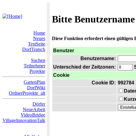
Bitte Benutzername
Home
Neues
Diese Funktion erfordert einen gültigen
TestSeite
DorfTratsch
Benutzer
Benutzername:
Suchen
Teilnehmer
Unterschied der Zeitzonen:
S
Projekte
Cookie
GartenPlan
Cookie ID:
992784
DorfWiki
Date
OrdnerProjekte_alt
Kurze
Dörfer
NeueArbeit
VideoBridge
VillageInnovationTalk