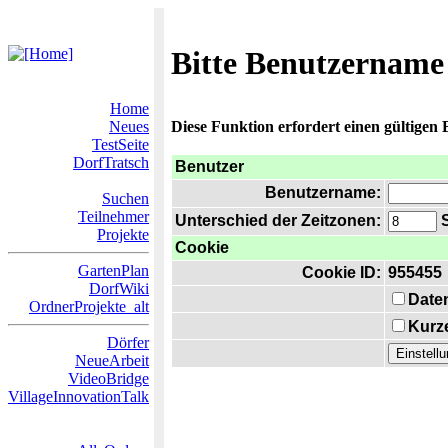
Bitte Benutzername
Home
Neues
Diese Funktion erfordert einen gültigen
TestSeite
DorfTratsch
Benutzer
Benutzername:
Suchen
Teilnehmer
Unterschied der Zeitzonen:
S
Projekte
Cookie
GartenPlan
Cookie ID:
955455
DorfWiki
Date
OrdnerProjekte_alt
Kurze
Dörfer
NeueArbeit
VideoBridge
VillageInnovationTalk