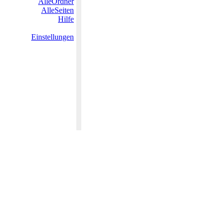
AlleOrdner
AlleSeiten
Hilfe
Einstellungen