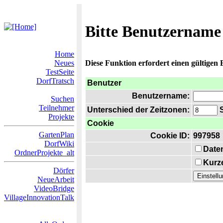
Bitte Benutzername
Home
Neues
Diese Funktion erfordert einen gültigen
TestSeite
DorfTratsch
Benutzer
Benutzername:
Suchen
Teilnehmer
Unterschied der Zeitzonen:
S
Projekte
Cookie
GartenPlan
Cookie ID:
997958
DorfWiki
Date
OrdnerProjekte_alt
Kurze
Dörfer
NeueArbeit
VideoBridge
VillageInnovationTalk