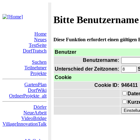
Bitte Benutzername
Home
Neues
Diese Funktion erfordert einen gültigen
TestSeite
DorfTratsch
Benutzer
Benutzername:
Suchen
Teilnehmer
Unterschied der Zeitzonen:
S
Projekte
Cookie
GartenPlan
Cookie ID:
946411
DorfWiki
Date
OrdnerProjekte_alt
Kurze
Dörfer
NeueArbeit
VideoBridge
VillageInnovationTalk