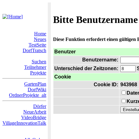
Bitte Benutzername
Home
Neues
Diese Funktion erfordert einen gültigen
TestSeite
DorfTratsch
Benutzer
Benutzername:
Suchen
Teilnehmer
Unterschied der Zeitzonen:
S
Projekte
Cookie
GartenPlan
Cookie ID:
943968
DorfWiki
Date
OrdnerProjekte_alt
Kurze
Dörfer
NeueArbeit
VideoBridge
VillageInnovationTalk