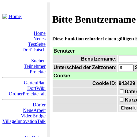
Bitte Benutzername
Home
Neues
Diese Funktion erfordert einen gültigen
TestSeite
DorfTratsch
Benutzer
Benutzername:
Suchen
Teilnehmer
Unterschied der Zeitzonen:
S
Projekte
Cookie
GartenPlan
Cookie ID:
943429
DorfWiki
Date
OrdnerProjekte_alt
Kurze
Dörfer
NeueArbeit
VideoBridge
VillageInnovationTalk