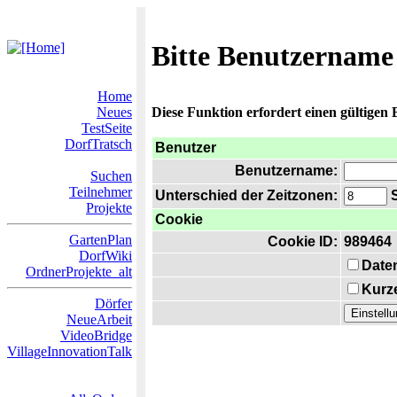
Bitte Benutzername
Home
Neues
Diese Funktion erfordert einen gültigen
TestSeite
DorfTratsch
Benutzer
Benutzername:
Suchen
Teilnehmer
Unterschied der Zeitzonen:
S
Projekte
Cookie
GartenPlan
Cookie ID:
989464
DorfWiki
Date
OrdnerProjekte_alt
Kurze
Dörfer
NeueArbeit
VideoBridge
VillageInnovationTalk