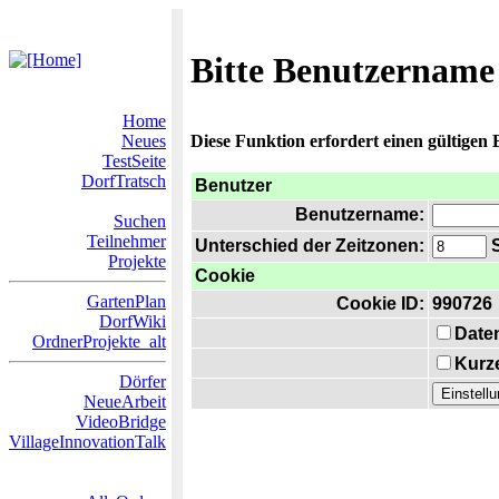
Bitte Benutzername
Home
Neues
Diese Funktion erfordert einen gültigen
TestSeite
DorfTratsch
Benutzer
Benutzername:
Suchen
Teilnehmer
Unterschied der Zeitzonen:
S
Projekte
Cookie
GartenPlan
Cookie ID:
990726
DorfWiki
Date
OrdnerProjekte_alt
Kurze
Dörfer
NeueArbeit
VideoBridge
VillageInnovationTalk