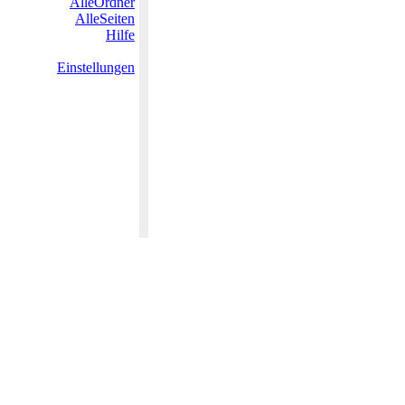
AlleOrdner
AlleSeiten
Hilfe
Einstellungen