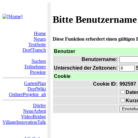
Bitte Benutzername
Home
Neues
Diese Funktion erfordert einen gültigen
TestSeite
DorfTratsch
Benutzer
Benutzername:
Suchen
Teilnehmer
Unterschied der Zeitzonen:
S
Projekte
Cookie
GartenPlan
Cookie ID:
992597
DorfWiki
Date
OrdnerProjekte_alt
Kurze
Dörfer
NeueArbeit
VideoBridge
VillageInnovationTalk