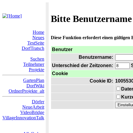
Bitte Benutzername
Home
Neues
Diese Funktion erfordert einen gültigen
TestSeite
DorfTratsch
Benutzer
Benutzername:
Suchen
Teilnehmer
Unterschied der Zeitzonen:
S
Projekte
Cookie
GartenPlan
Cookie ID:
100553
DorfWiki
Date
OrdnerProjekte_alt
Kurze
Dörfer
NeueArbeit
VideoBridge
VillageInnovationTalk