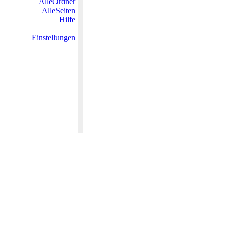
AlleOrdner
AlleSeiten
Hilfe
Einstellungen