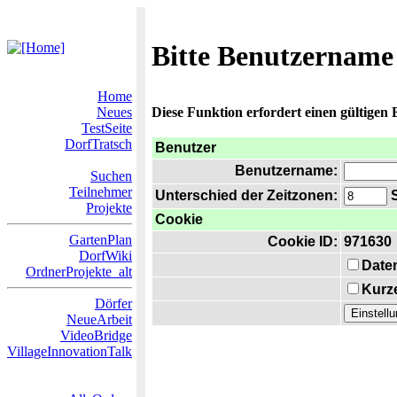
Bitte Benutzername
Home
Neues
Diese Funktion erfordert einen gültigen
TestSeite
DorfTratsch
Benutzer
Benutzername:
Suchen
Teilnehmer
Unterschied der Zeitzonen:
S
Projekte
Cookie
GartenPlan
Cookie ID:
971630
DorfWiki
Date
OrdnerProjekte_alt
Kurze
Dörfer
NeueArbeit
VideoBridge
VillageInnovationTalk