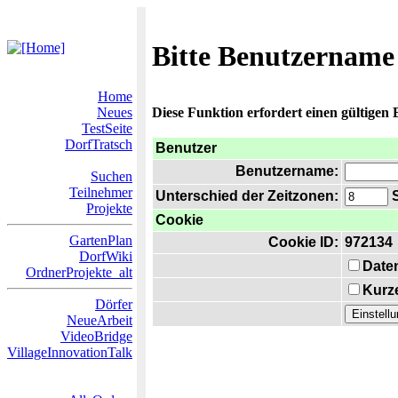
Bitte Benutzername
Home
Neues
Diese Funktion erfordert einen gültigen
TestSeite
DorfTratsch
Benutzer
Benutzername:
Suchen
Teilnehmer
Unterschied der Zeitzonen:
S
Projekte
Cookie
GartenPlan
Cookie ID:
972134
DorfWiki
Date
OrdnerProjekte_alt
Kurze
Dörfer
NeueArbeit
VideoBridge
VillageInnovationTalk