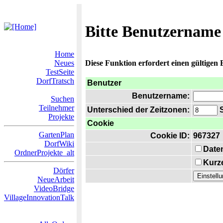
Bitte Benutzername
Home
Neues
Diese Funktion erfordert einen gültigen
TestSeite
DorfTratsch
Benutzer
Benutzername:
Suchen
Teilnehmer
Unterschied der Zeitzonen:
S
Projekte
Cookie
GartenPlan
Cookie ID:
967327
DorfWiki
Date
OrdnerProjekte_alt
Kurze
Dörfer
NeueArbeit
VideoBridge
VillageInnovationTalk