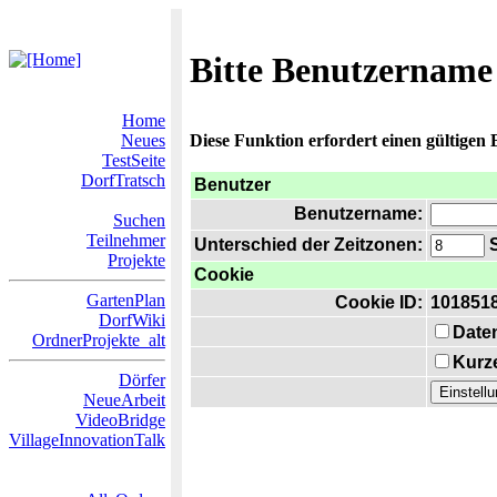
Bitte Benutzername
Home
Neues
Diese Funktion erfordert einen gültigen
TestSeite
DorfTratsch
Benutzer
Benutzername:
Suchen
Teilnehmer
Unterschied der Zeitzonen:
S
Projekte
Cookie
GartenPlan
Cookie ID:
101851
DorfWiki
Date
OrdnerProjekte_alt
Kurze
Dörfer
NeueArbeit
VideoBridge
VillageInnovationTalk