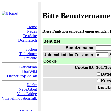
Bitte Benutzername
Home
Neues
Diese Funktion erfordert einen gültigen
TestSeite
DorfTratsch
Benutzer
Benutzername:
Suchen
Teilnehmer
Unterschied der Zeitzonen:
S
Projekte
Cookie
GartenPlan
Cookie ID:
101715
DorfWiki
Date
OrdnerProjekte_alt
Kurze
Dörfer
NeueArbeit
VideoBridge
VillageInnovationTalk