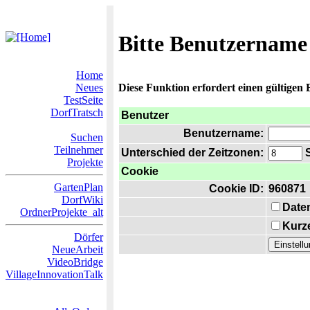
Bitte Benutzername
Home
Neues
Diese Funktion erfordert einen gültigen
TestSeite
DorfTratsch
Benutzer
Benutzername:
Suchen
Teilnehmer
Unterschied der Zeitzonen:
S
Projekte
Cookie
GartenPlan
Cookie ID:
960871
DorfWiki
Date
OrdnerProjekte_alt
Kurze
Dörfer
NeueArbeit
VideoBridge
VillageInnovationTalk