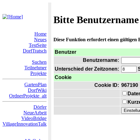
Bitte Benutzername
Home
Neues
Diese Funktion erfordert einen gültigen
TestSeite
DorfTratsch
Benutzer
Benutzername:
Suchen
Teilnehmer
Unterschied der Zeitzonen:
S
Projekte
Cookie
GartenPlan
Cookie ID:
967190
DorfWiki
Date
OrdnerProjekte_alt
Kurze
Dörfer
NeueArbeit
VideoBridge
VillageInnovationTalk