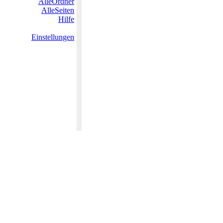
AlleOrdner
AlleSeiten
Hilfe
Einstellungen