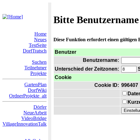
Bitte Benutzername
Home
Neues
Diese Funktion erfordert einen gültigen
TestSeite
DorfTratsch
Benutzer
Benutzername:
Suchen
Teilnehmer
Unterschied der Zeitzonen:
S
Projekte
Cookie
GartenPlan
Cookie ID:
996407
DorfWiki
Date
OrdnerProjekte_alt
Kurze
Dörfer
NeueArbeit
VideoBridge
VillageInnovationTalk