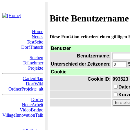
Bitte Benutzername
Home
Neues
Diese Funktion erfordert einen gültigen
TestSeite
DorfTratsch
Benutzer
Benutzername:
Suchen
Teilnehmer
Unterschied der Zeitzonen:
S
Projekte
Cookie
GartenPlan
Cookie ID:
993523
DorfWiki
Date
OrdnerProjekte_alt
Kurze
Dörfer
NeueArbeit
VideoBridge
VillageInnovationTalk