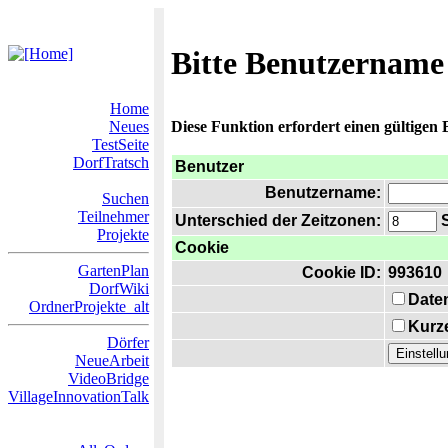
Bitte Benutzername
Home
Neues
Diese Funktion erfordert einen gültigen
TestSeite
DorfTratsch
Benutzer
Benutzername:
Suchen
Teilnehmer
Unterschied der Zeitzonen:
S
Projekte
Cookie
GartenPlan
Cookie ID:
993610
DorfWiki
Date
OrdnerProjekte_alt
Kurze
Dörfer
NeueArbeit
VideoBridge
VillageInnovationTalk