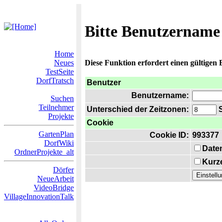
Bitte Benutzername
Home
Neues
Diese Funktion erfordert einen gültigen
TestSeite
DorfTratsch
Benutzer
Benutzername:
Suchen
Teilnehmer
Unterschied der Zeitzonen:
S
Projekte
Cookie
GartenPlan
Cookie ID:
993377
DorfWiki
Date
OrdnerProjekte_alt
Kurze
Dörfer
NeueArbeit
VideoBridge
VillageInnovationTalk