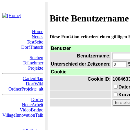
Bitte Benutzername
Home
Neues
Diese Funktion erfordert einen gültigen
TestSeite
DorfTratsch
Benutzer
Benutzername:
Suchen
Teilnehmer
Unterschied der Zeitzonen:
S
Projekte
Cookie
GartenPlan
Cookie ID:
100463
DorfWiki
Date
OrdnerProjekte_alt
Kurze
Dörfer
NeueArbeit
VideoBridge
VillageInnovationTalk