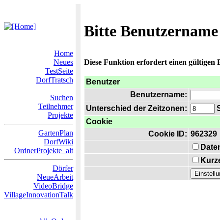
Bitte Benutzername
Home
Neues
Diese Funktion erfordert einen gültigen
TestSeite
DorfTratsch
Benutzer
Benutzername:
Suchen
Teilnehmer
Unterschied der Zeitzonen:
S
Projekte
Cookie
GartenPlan
Cookie ID:
962329
DorfWiki
Date
OrdnerProjekte_alt
Kurze
Dörfer
NeueArbeit
VideoBridge
VillageInnovationTalk