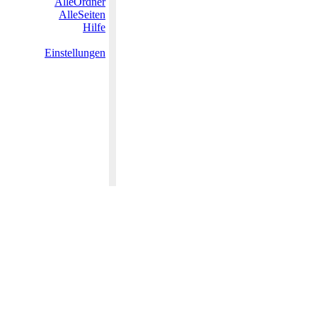
AlleOrdner
AlleSeiten
Hilfe
Einstellungen