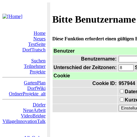
Bitte Benutzername
Home
Neues
Diese Funktion erfordert einen gültigen
TestSeite
DorfTratsch
Benutzer
Benutzername:
Suchen
Teilnehmer
Unterschied der Zeitzonen:
S
Projekte
Cookie
GartenPlan
Cookie ID:
957944
DorfWiki
Date
OrdnerProjekte_alt
Kurze
Dörfer
NeueArbeit
VideoBridge
VillageInnovationTalk