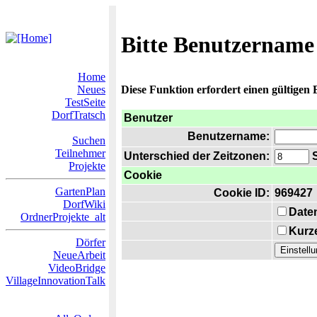
Bitte Benutzername
Home
Neues
Diese Funktion erfordert einen gültigen
TestSeite
DorfTratsch
Benutzer
Benutzername:
Suchen
Teilnehmer
Unterschied der Zeitzonen:
S
Projekte
Cookie
GartenPlan
Cookie ID:
969427
DorfWiki
Date
OrdnerProjekte_alt
Kurze
Dörfer
NeueArbeit
VideoBridge
VillageInnovationTalk