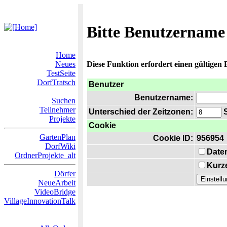
Bitte Benutzername
Home
Neues
Diese Funktion erfordert einen gültigen
TestSeite
DorfTratsch
Benutzer
Benutzername:
Suchen
Teilnehmer
Unterschied der Zeitzonen:
S
Projekte
Cookie
GartenPlan
Cookie ID:
956954
DorfWiki
Date
OrdnerProjekte_alt
Kurze
Dörfer
NeueArbeit
VideoBridge
VillageInnovationTalk