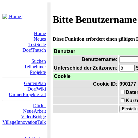
Bitte Benutzername
Home
Neues
Diese Funktion erfordert einen gültigen
TestSeite
DorfTratsch
Benutzer
Benutzername:
Suchen
Teilnehmer
Unterschied der Zeitzonen:
S
Projekte
Cookie
GartenPlan
Cookie ID:
990177
DorfWiki
Date
OrdnerProjekte_alt
Kurze
Dörfer
NeueArbeit
VideoBridge
VillageInnovationTalk