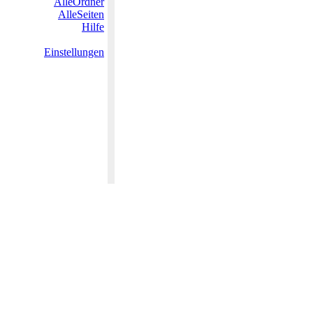
AlleOrdner
AlleSeiten
Hilfe
Einstellungen