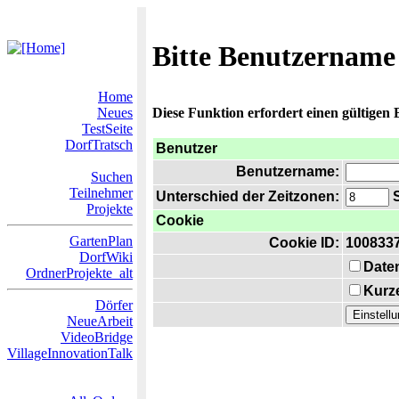
Bitte Benutzername
Home
Neues
Diese Funktion erfordert einen gültigen
TestSeite
DorfTratsch
Benutzer
Benutzername:
Suchen
Teilnehmer
Unterschied der Zeitzonen:
S
Projekte
Cookie
GartenPlan
Cookie ID:
100833
DorfWiki
Date
OrdnerProjekte_alt
Kurze
Dörfer
NeueArbeit
VideoBridge
VillageInnovationTalk