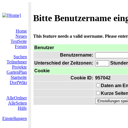
Bitte Benutzername ein
Home
Neues
This feature needs a valid username. Please ente
TestSeite
Forum
Benutzer
Benutzername:
Suchen
Teilnehmer
Unterschied der Zeitzonen:
Stunden 
Projekte
Cookie
GartenPlan
Startseite
Cookie ID:
957042
DorfWiki
Daten am En
Kurze Seiten
AlleOrdner
AlleSeiten
Hilfe
Einstellungen