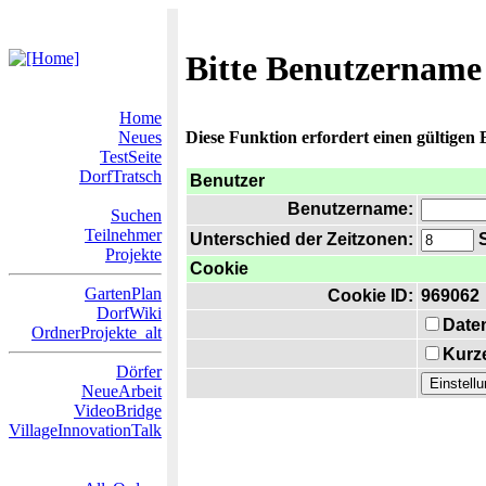
Bitte Benutzername
Home
Neues
Diese Funktion erfordert einen gültigen
TestSeite
DorfTratsch
Benutzer
Benutzername:
Suchen
Teilnehmer
Unterschied der Zeitzonen:
S
Projekte
Cookie
GartenPlan
Cookie ID:
969062
DorfWiki
Date
OrdnerProjekte_alt
Kurze
Dörfer
NeueArbeit
VideoBridge
VillageInnovationTalk