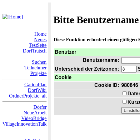
Bitte Benutzername
Home
Neues
Diese Funktion erfordert einen gültigen
TestSeite
DorfTratsch
Benutzer
Benutzername:
Suchen
Teilnehmer
Unterschied der Zeitzonen:
S
Projekte
Cookie
GartenPlan
Cookie ID:
980846
DorfWiki
Date
OrdnerProjekte_alt
Kurze
Dörfer
NeueArbeit
VideoBridge
VillageInnovationTalk