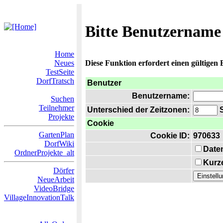
Bitte Benutzername
Home
Neues
Diese Funktion erfordert einen gültigen
TestSeite
DorfTratsch
Benutzer
Benutzername:
Suchen
Teilnehmer
Unterschied der Zeitzonen:
S
Projekte
Cookie
GartenPlan
Cookie ID:
970633
DorfWiki
Date
OrdnerProjekte_alt
Kurze
Dörfer
NeueArbeit
VideoBridge
VillageInnovationTalk