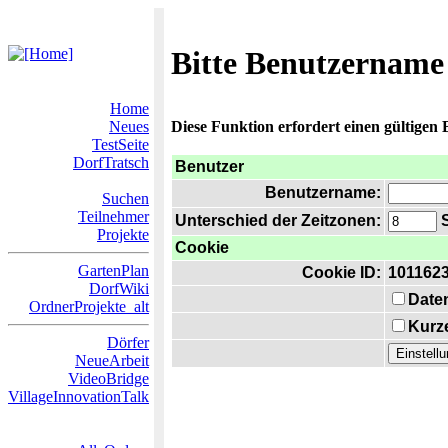
Bitte Benutzername
Home
Neues
Diese Funktion erfordert einen gültigen
TestSeite
DorfTratsch
Benutzer
Benutzername:
Suchen
Teilnehmer
Unterschied der Zeitzonen:
S
Projekte
Cookie
GartenPlan
Cookie ID:
101162
DorfWiki
Date
OrdnerProjekte_alt
Kurze
Dörfer
NeueArbeit
VideoBridge
VillageInnovationTalk