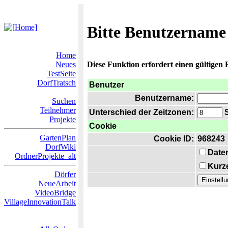
Bitte Benutzername
Home
Neues
Diese Funktion erfordert einen gültigen
TestSeite
DorfTratsch
Benutzer
Benutzername:
Suchen
Teilnehmer
Unterschied der Zeitzonen:
S
Projekte
Cookie
GartenPlan
Cookie ID:
968243
DorfWiki
Date
OrdnerProjekte_alt
Kurze
Dörfer
NeueArbeit
VideoBridge
VillageInnovationTalk