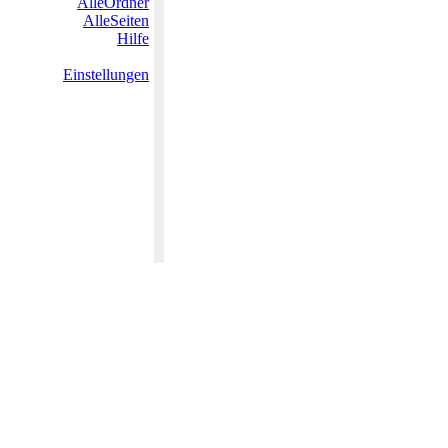
AlleOrdner
AlleSeiten
Hilfe
Einstellungen