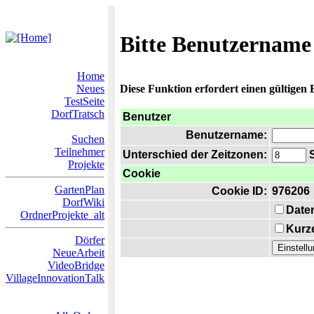
Bitte Benutzername
Home
Neues
Diese Funktion erfordert einen gültigen
TestSeite
DorfTratsch
Benutzer
Benutzername:
Suchen
Teilnehmer
Unterschied der Zeitzonen:
S
Projekte
Cookie
GartenPlan
Cookie ID:
976206
DorfWiki
Date
OrdnerProjekte_alt
Kurze
Dörfer
NeueArbeit
VideoBridge
VillageInnovationTalk