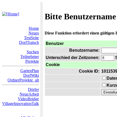
Bitte Benutzername
Home
Neues
Diese Funktion erfordert einen gültigen
TestSeite
DorfTratsch
Benutzer
Benutzername:
Suchen
Teilnehmer
Unterschied der Zeitzonen:
S
Projekte
Cookie
GartenPlan
Cookie ID:
101153
DorfWiki
Date
OrdnerProjekte_alt
Kurze
Dörfer
NeueArbeit
VideoBridge
VillageInnovationTalk