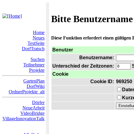
Bitte Benutzername
Home
Neues
Diese Funktion erfordert einen gültigen
TestSeite
DorfTratsch
Benutzer
Benutzername:
Suchen
Teilnehmer
Unterschied der Zeitzonen:
S
Projekte
Cookie
GartenPlan
Cookie ID:
969250
DorfWiki
Date
OrdnerProjekte_alt
Kurze
Dörfer
NeueArbeit
VideoBridge
VillageInnovationTalk