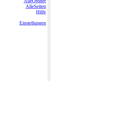
AlleOrdner
AlleSeiten
Hilfe
Einstellungen