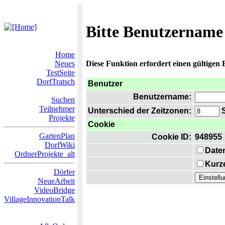
Bitte Benutzername
Home
Neues
Diese Funktion erfordert einen gültigen
TestSeite
DorfTratsch
Benutzer
Benutzername:
Suchen
Teilnehmer
Unterschied der Zeitzonen:
S
Projekte
Cookie
GartenPlan
Cookie ID:
948955
DorfWiki
Date
OrdnerProjekte_alt
Kurze
Dörfer
NeueArbeit
VideoBridge
VillageInnovationTalk