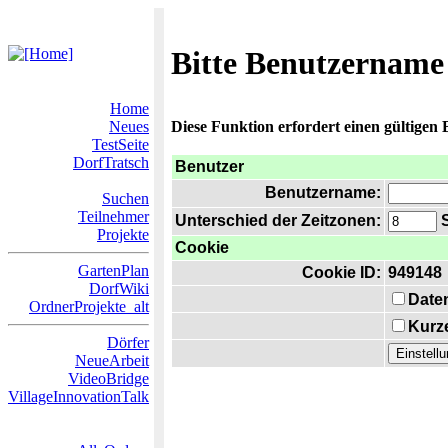
Bitte Benutzername
Home
Neues
Diese Funktion erfordert einen gültigen
TestSeite
DorfTratsch
Benutzer
Benutzername:
Suchen
Teilnehmer
Unterschied der Zeitzonen:
S
Projekte
Cookie
GartenPlan
Cookie ID:
949148
DorfWiki
Date
OrdnerProjekte_alt
Kurze
Dörfer
NeueArbeit
VideoBridge
VillageInnovationTalk