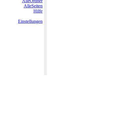
AlleOrdner
AlleSeiten
Hilfe
Einstellungen