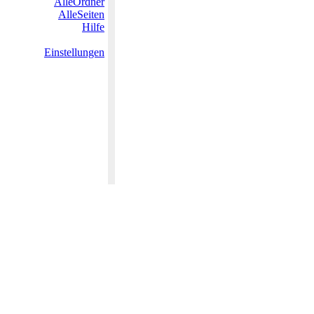
AlleOrdner
AlleSeiten
Hilfe
Einstellungen