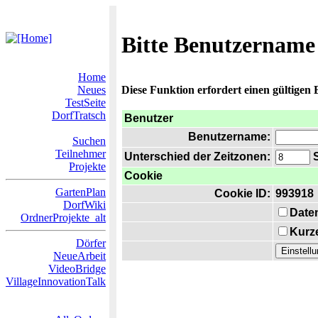
Bitte Benutzername
Home
Neues
Diese Funktion erfordert einen gültigen
TestSeite
DorfTratsch
Benutzer
Benutzername:
Suchen
Teilnehmer
Unterschied der Zeitzonen:
S
Projekte
Cookie
GartenPlan
Cookie ID:
993918
DorfWiki
Date
OrdnerProjekte_alt
Kurze
Dörfer
NeueArbeit
VideoBridge
VillageInnovationTalk