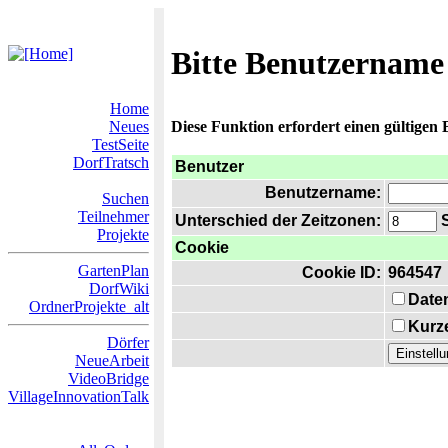
Bitte Benutzername
Home
Neues
Diese Funktion erfordert einen gültigen
TestSeite
DorfTratsch
Benutzer
Benutzername:
Suchen
Teilnehmer
Unterschied der Zeitzonen:
S
Projekte
Cookie
GartenPlan
Cookie ID:
964547
DorfWiki
Date
OrdnerProjekte_alt
Kurze
Dörfer
NeueArbeit
VideoBridge
VillageInnovationTalk