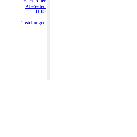
AlleOrdner
AlleSeiten
Hilfe
Einstellungen