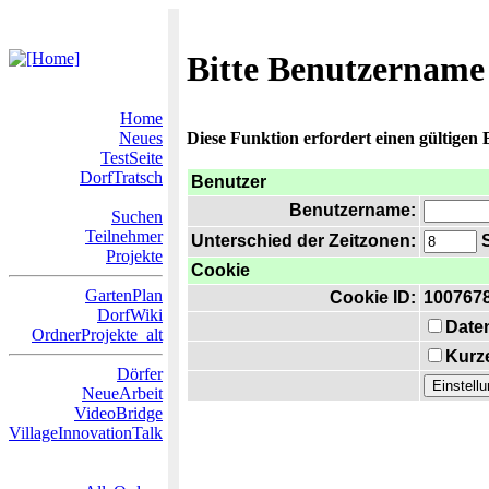
Bitte Benutzername
Home
Neues
Diese Funktion erfordert einen gültigen
TestSeite
DorfTratsch
Benutzer
Benutzername:
Suchen
Teilnehmer
Unterschied der Zeitzonen:
S
Projekte
Cookie
GartenPlan
Cookie ID:
100767
DorfWiki
Date
OrdnerProjekte_alt
Kurze
Dörfer
NeueArbeit
VideoBridge
VillageInnovationTalk