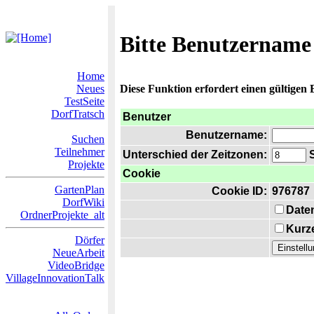
Bitte Benutzername
Home
Neues
Diese Funktion erfordert einen gültigen
TestSeite
DorfTratsch
Benutzer
Benutzername:
Suchen
Teilnehmer
Unterschied der Zeitzonen:
S
Projekte
Cookie
GartenPlan
Cookie ID:
976787
DorfWiki
Date
OrdnerProjekte_alt
Kurze
Dörfer
NeueArbeit
VideoBridge
VillageInnovationTalk