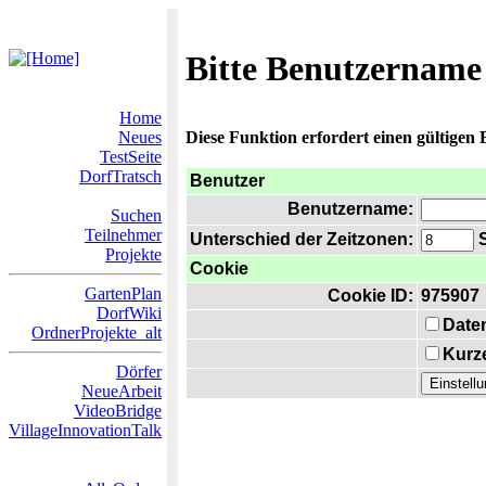
Bitte Benutzername
Home
Neues
Diese Funktion erfordert einen gültigen
TestSeite
DorfTratsch
Benutzer
Benutzername:
Suchen
Teilnehmer
Unterschied der Zeitzonen:
S
Projekte
Cookie
GartenPlan
Cookie ID:
975907
DorfWiki
Date
OrdnerProjekte_alt
Kurze
Dörfer
NeueArbeit
VideoBridge
VillageInnovationTalk